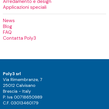
Arredamento e design
Applicazioni speciali
News
Blog
FAQ
Contatta Poly3
Poly3 srl
Via Rimembranze, 7
25012 Calvisano
Brescia - Italy
P. Iva 00718650989
C.F. 03013460179