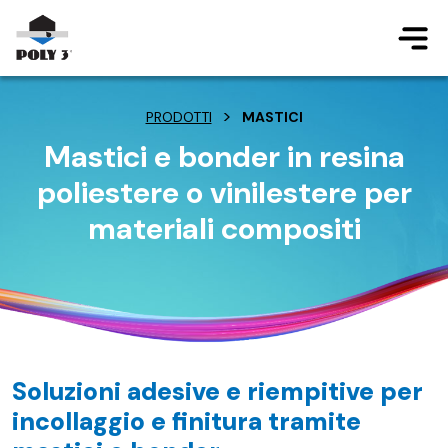
Salta al contenuto principale
>
PRODOTTI
MASTICI
Mastici e bonder in resina
poliestere o vinilestere per
materiali compositi
Soluzioni adesive e riempitive per
incollaggio e finitura tramite