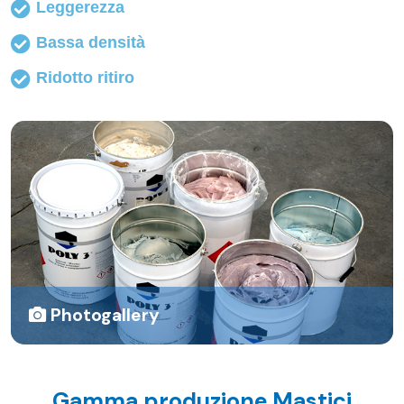
Leggerezza
Bassa densità
Ridotto ritiro
Photogallery
Gamma produzione Mastici