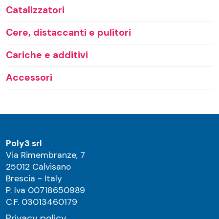
Catalizzatori
Cere, distaccanti e pulitori
Cariche e additivi
Accessori
Poly3 srl
Via Rimembranze, 7
25012 Calvisano
Brescia - Italy
P. Iva 00718650989
C.F. 03013460179
Privacy policy